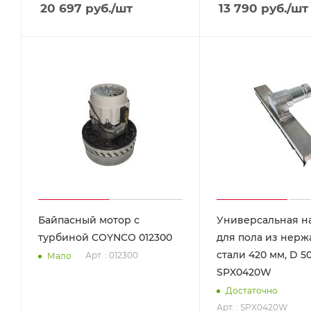
20 697
руб.
/шт
13 790
руб.
/шт
Байпасный мотор с
Универсальная н
турбиной COYNCO 012300
для пола из нер
стали 420 мм, D 
Арт. : 012300
Мало
SPX0420W
Достаточно
Арт. : SPX0420W