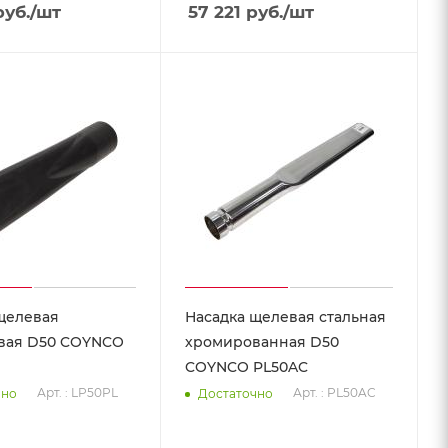
уб.
/шт
57 221
руб.
/шт
щелевая
Насадка щелевая стальная
вая D50 COYNCO
хромированная D50
COYNCO PL50AC
Арт. : LP50PL
Арт. : PL50AC
чно
Достаточно