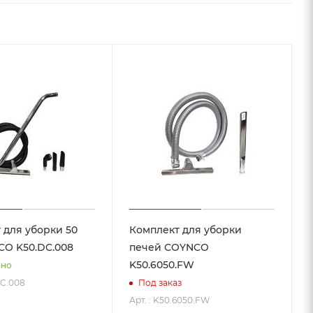
 для уборки 50
Комплект для уборки
O K50.DC.008
печей COYNCO
K50.6050.FW
чно
DC.008
Под заказ
Арт. : K50.6050.FW