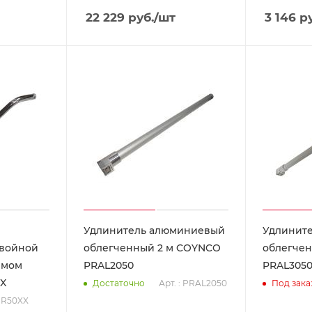
22 229
руб.
/шт
3 146
ру
Удлинитель алюминиевый
Удлинит
двойной
облегченный 2 м COYNCO
облегче
емом
PRAL2050
PRAL305
X
Арт. : PRAL2050
Достаточно
Под зака
CR50XX