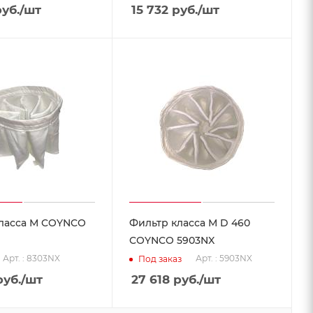
уб.
/шт
15 732
руб.
/шт
ласса М COYNCO
Фильтр класса М D 460
COYNCO 5903NX
Арт. : 8303NX
Арт. : 5903NX
Под заказ
уб.
/шт
27 618
руб.
/шт