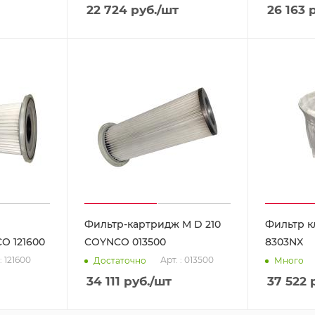
22 724
руб.
/шт
26 163
р
Фильтр-картридж М D 210
Фильтр к
O 121600
COYNCO 013500
8303NX
: 121600
Арт. : 013500
Достаточно
Много
34 111
руб.
/шт
37 522
р