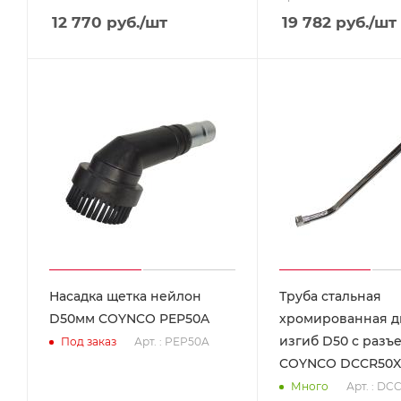
12 770
руб.
/шт
19 782
руб.
/шт
Насадка щетка нейлон
Труба стальная
D50мм COYNCO PEP50A
хромированная 
изгиб D50 с разъ
Арт. : PEP50A
Под заказ
COYNCO DCCR50X
Арт. : DC
Много