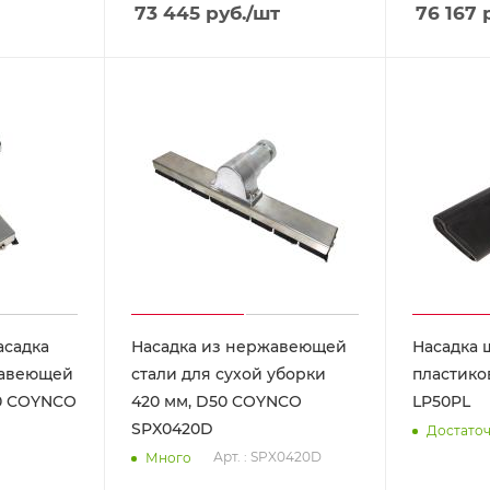
73 445
руб.
/шт
76 167
р
асадка
Насадка из нержавеющей
Насадка 
жавеющей
стали для сухой уборки
пластико
50 COYNCO
420 мм, D50 COYNCO
LP50PL
SPX0420D
Достато
Арт. : SPX0420D
Много