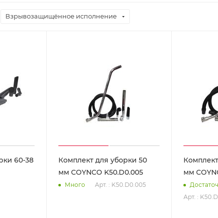
Взрывозащищённое исполнение
рки 60-38
Комплект для уборки 50
Комплект
мм COYNCO K50.D0.005
мм COYNC
Арт. : K50.D0.005
Много
Достато
Арт. : K50.