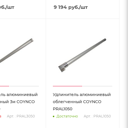
б.
/шт
9 194
руб.
/шт
ель алюминиевый
Удлинитель алюминиевый
нный 3м COYNCO
облегченный COYNCO
0
PRAL1050
Арт. : PRAL3050
Арт. : PRAL1050
з
Достаточно