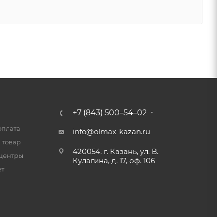
+7 (843) 500–54–02
оплата
info@olmax-kazan.ru
 товар
420054, г. Казань, ул. В.
центры
Кулагина, д. 17, оф. 106
ет