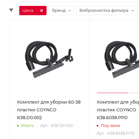
Цена
Бренд
Виброочистка фильтра
Комплект для уборки 60-38
Комплект для убо
пластик COYNCO
пластик COYNCO
K38.D0.002
K38.6038.PPD
Арт. : K38.D0.002
Много
Под заказ
Арт. : K38.6038.PPD