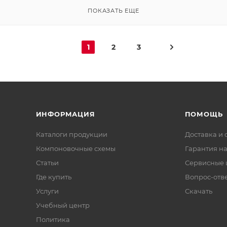
ПОКАЗАТЬ ЕЩЕ
1
2
3
ИНФОРМАЦИЯ
ПОМОЩЬ
Каталоги продукции
Доставка и 
Компоновочные схемы
Гарантия на
Статьи
Сервисные 
Где купить
Вопрос-отв
Услуги
Скачать
Учебный центр
Политика