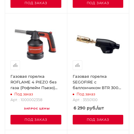
ПОД ЗАКАЗ
ПОД ЗАКАЗ
Газовая горелка
Газовая горелка
ROFLAME 4 PIEZO без
SEGOFIRE с
газа (Рофлейм Пьезо)
баллончиком BTR 300
ROTHENBERGER
(Сегофайер) SUPER-EGO
Под заказ
Под заказ
1000002358
3550100
Арт. : 1000002358
Арт. : 3550100
6 290
руб.
/шт
ЗАПРОС ЦЕНЫ
ПОД ЗАКАЗ
ПОД ЗАКАЗ