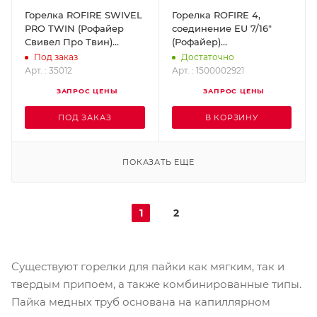
Горелка ROFIRE SWIVEL
Горелка ROFIRE 4,
PRO TWIN (Рофайер
соединение EU 7/16"
Свивел Про Твин)
(Рофайер)
ROTHENBERGER 35012
ROTHENBERGER
Под заказ
Достаточно
1500002921
Арт. : 35012
Арт. : 1500002921
ЗАПРОС ЦЕНЫ
ЗАПРОС ЦЕНЫ
ПОД ЗАКАЗ
В КОРЗИНУ
ПОКАЗАТЬ ЕЩЕ
1
2
Существуют горелки для пайки как мягким, так и
твердым припоем, а также комбинированные типы.
Пайка медных труб основана на капиллярном