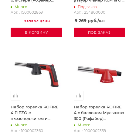
блистере (Рофайер
(Пауэр Файер Компакт)
Глобал) ROTHENBERGER
SUPER-EGO 254800000
Много
Под заказ
1500002869
Арт. : 1500002869
Арт. : 254800000
9 269
руб.
/шт
ЗАПРОС ЦЕНЫ
В КОРЗИНУ
ПОД ЗАКАЗ
Набор горелка ROFIRE
Набор горелка ROFIRE
4 PIEZO с
4 с баллоном Мультигаз
пьезоподжигом и
300 (Рофайер)
баллоном Мультигаз
ROTHENBERGER
Много
Много
300 (Рофайер Пьезо)
1000002359
Арт. : 1000002360
Арт. : 1000002359
ROTHENBERGER