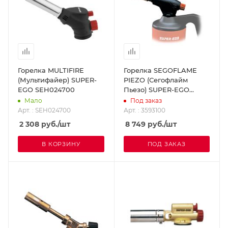
Горелка MULTIFIRE
Горелка SEGOFLAME
(Мультифайер) SUPER-
PIEZO (Сегофлайм
EGO SEH024700
Пьезо) SUPER-EGO
3593100
Мало
Под заказ
Арт. : SEH024700
Арт. : 3593100
2 308
руб.
/шт
8 749
руб.
/шт
В КОРЗИНУ
ПОД ЗАКАЗ