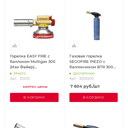
Горелка EASY FIRE с
Газовая горелка
баллоном Multigas 300
SEGOFIRE PIEZO с
(Изи Файер)
баллончиком BTR 300
ROTHENBERGER 35553
(Сегофайер Пьезо)
Много
Достаточно
SUPER-EGO 3555500
Арт. : 35553
Арт. : 3555500
7 604
руб.
/шт
ЗАПРОС ЦЕНЫ
В КОРЗИНУ
В КОРЗИНУ