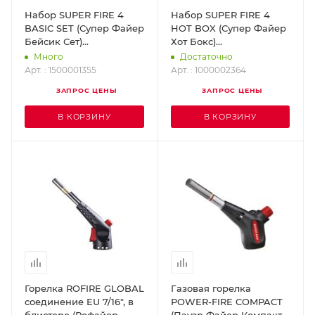
Набор SUPER FIRE 4
Набор SUPER FIRE 4
BASIC SET (Супер Файер
HOT BOX (Супер Файер
Бейсик Сет)
Хот Бокс)
ROTHENBERGER
ROTHENBERGER
Много
Достаточно
1500001355
1000002364
Арт. : 1500001355
Арт. : 1000002364
ЗАПРОС ЦЕНЫ
ЗАПРОС ЦЕНЫ
В КОРЗИНУ
В КОРЗИНУ
Горелка ROFIRE GLOBAL
Газовая горелка
соединение EU 7/16", в
POWER-FIRE COMPACT