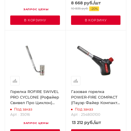
8 668
руб.
/шт
1000002360
10 835
руб.
-
20
%
ЗАПРОС ЦЕНЫ
В КОРЗИНУ
В КОРЗИНУ
Горелка ROFIRE SWIVEL
Газовая горелка
PRO CYCLONE (Рофайер
POWER-FIRE COMPACT
Свивел Про Циклон)
(Пауэр Файер Компакт)
ROTHENBERGER 35016
в комплекте с газовым
Под заказ
Под заказ
баллоном ROMASSGAS
Арт. : 35016
Арт. : 254800100
SUPER-EGO 254800100
13 212
руб.
/шт
ЗАПРОС ЦЕНЫ