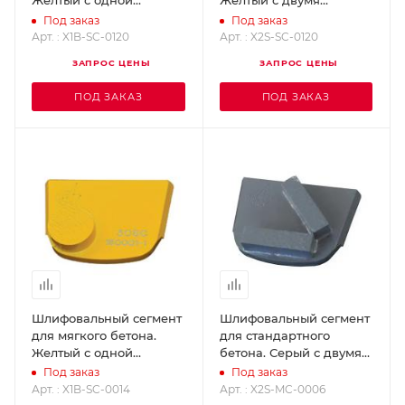
Желтый с одной
Желтый с двумя
кнопкой - Grit 120
прямоугольниками, Grit
Под заказ
Под заказ
SUPERABRASIVE X1B-SC-
120 SUPERABRASIVE
Арт. : X1B-SC-0120
Арт. : X2S-SC-0120
0120
X2S-SC-0120
ЗАПРОС ЦЕНЫ
ЗАПРОС ЦЕНЫ
ПОД ЗАКАЗ
ПОД ЗАКАЗ
Шлифовальный сегмент
Шлифовальный сегмент
для мягкого бетона.
для стандартного
Желтый с одной
бетона. Серый с двумя
кнопкой - Grit 14
прямоугольниками, Grit
Под заказ
Под заказ
SUPERABRASIVE X1B-SC-
6 SUPERABRASIVE X2S-
Арт. : X1B-SC-0014
Арт. : X2S-MC-0006
0014
MC-0006