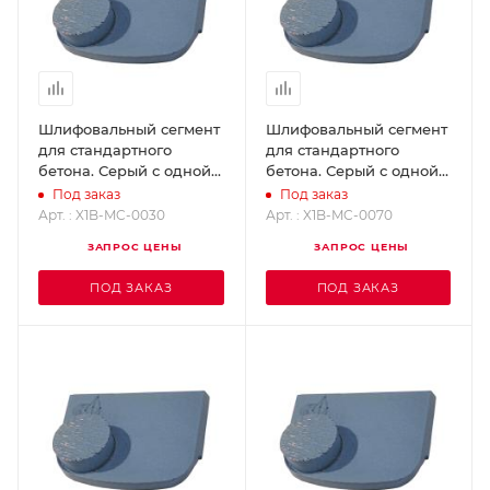
Шлифовальный сегмент
Шлифовальный сегмент
для стандартного
для стандартного
бетона. Серый с одной
бетона. Серый с одной
кнопкой, Grit 30 X1B-MC-
кнопкой, Grit 70 X1B-MC-
Под заказ
Под заказ
0030
0070
Арт. : X1B-MC-0030
Арт. : X1B-MC-0070
ЗАПРОС ЦЕНЫ
ЗАПРОС ЦЕНЫ
ПОД ЗАКАЗ
ПОД ЗАКАЗ