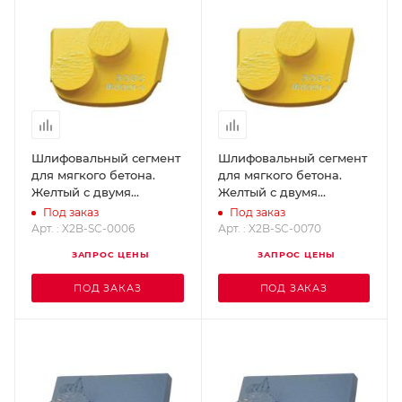
Шлифовальный сегмент
Шлифовальный сегмент
для мягкого бетона.
для мягкого бетона.
Желтый с двумя
Желтый с двумя
кнопками - Grit 6
кнопками - Grit 70
Под заказ
Под заказ
SUPERABRASIVE X2B-
SUPERABRASIVE X2B-
Арт. : X2B-SC-0006
Арт. : X2B-SC-0070
SC-0006
SC-0070
ЗАПРОС ЦЕНЫ
ЗАПРОС ЦЕНЫ
ПОД ЗАКАЗ
ПОД ЗАКАЗ