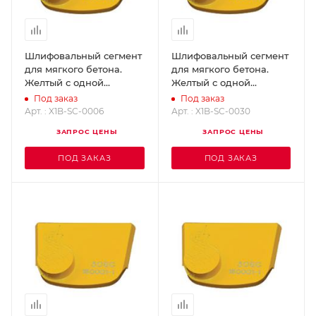
Шлифовальный сегмент
Шлифовальный сегмент
для мягкого бетона.
для мягкого бетона.
Желтый с одной
Желтый с одной
кнопкой - Grit 6
кнопкой - Grit 30
Под заказ
Под заказ
SUPERABRASIVE X1B-SC-
SUPERABRASIVE X1B-SC-
Арт. : X1B-SC-0006
Арт. : X1B-SC-0030
0006
0030
ЗАПРОС ЦЕНЫ
ЗАПРОС ЦЕНЫ
ПОД ЗАКАЗ
ПОД ЗАКАЗ