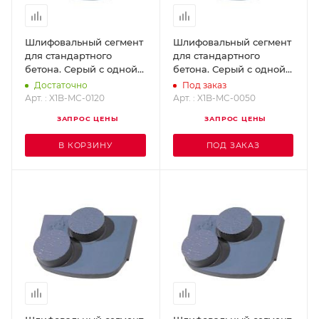
Шлифовальный сегмент
Шлифовальный сегмент
для стандартного
для стандартного
бетона. Серый с одной
бетона. Серый с одной
кнопкой, Grit 120 X1B-
кнопкой, Grit 50 X1B-MC-
Достаточно
Под заказ
MC-0120
0050
Арт. : X1B-MC-0120
Арт. : X1B-MC-0050
ЗАПРОС ЦЕНЫ
ЗАПРОС ЦЕНЫ
В КОРЗИНУ
ПОД ЗАКАЗ