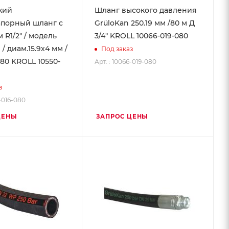
кий
Шланг высокого давления
порный шланг с
GrüloKan 250.19 мм /80 м Д
R1/2" / модель
3/4" KROLL 10066-019-080
 / диам.15.9х4 мм /
Под заказ
80 KROLL 10550-
Арт. : 10066-019-080
з
0-016-080
ЦЕНЫ
ЗАПРОС ЦЕНЫ