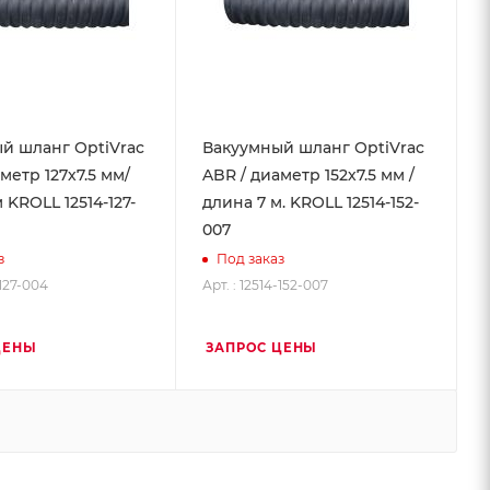
й шланг OptiVrac
Вакуумный шланг OptiVrac
метр 127х7.5 мм/
ABR / диаметр 152х7.5 мм /
 KROLL 12514-127-
длина 7 м. KROLL 12514-152-
007
з
Под заказ
-127-004
Арт. : 12514-152-007
ЦЕНЫ
ЗАПРОС ЦЕНЫ