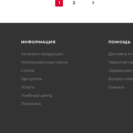
1
2
ИНФОРМАЦИЯ
ПОМОЩЬ
Каталоги продукции
Доставка и 
Компоновочные схемы
Гарантия на
Статьи
Сервисные 
Где купить
Вопрос-отв
Услуги
Скачать
Учебный центр
Политика