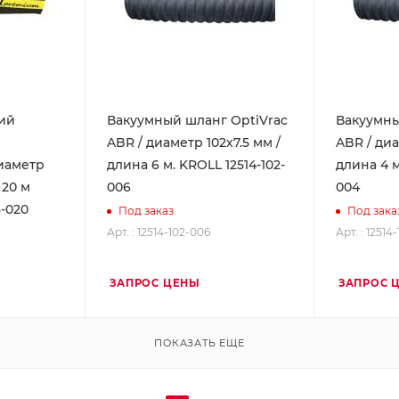
ий
Вакуумный шланг OptiVrac
Вакуумны
ABR / диаметр 102х7.5 мм /
ABR / диа
диаметр
длина 6 м. KROLL 12514-102-
длина 4 м
 20 м
006
004
3-020
Под заказ
Под зака
Арт. : 12514-102-006
Арт. : 12514
ЗАПРОС ЦЕНЫ
ЗАПРОС 
ПОКАЗАТЬ ЕЩЕ