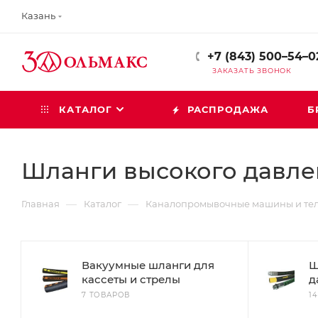
Казань
+7 (843) 500–54–0
ЗАКАЗАТЬ ЗВОНОК
КАТАЛОГ
РАСПРОДАЖА
Б
Шланги высокого давле
—
—
Главная
Каталог
Каналопромывочные машины и тел
Вакуумные шланги для
Ш
кассеты и стрелы
д
7 ТОВАРОВ
1