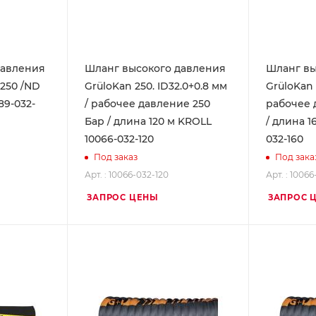
давления
Шланг высокого давления
Шланг вы
 250 /ND
GrüloKan 250. ID32.0+0.8 мм
GrüloKan 
189-032-
/ рабочее давление 250
рабочее 
Бар / длина 120 м KROLL
/ длина 1
10066-032-120
032-160
Под заказ
Под зака
Арт. : 10066-032-120
Арт. : 1006
ЗАПРОС ЦЕНЫ
ЗАПРОС 