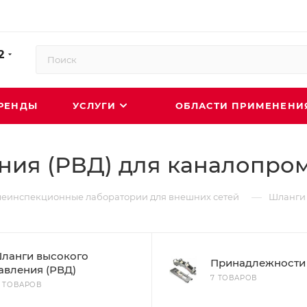
2
РЕНДЫ
УСЛУГИ
ОБЛАСТИ ПРИМЕНЕН
ния (РВД) для каналопр
—
еинспекционные лаборатории для внешних сетей
Шланги 
ланги высокого
Принадлежности
авления (РВД)
7 ТОВАРОВ
4 ТОВАРОВ