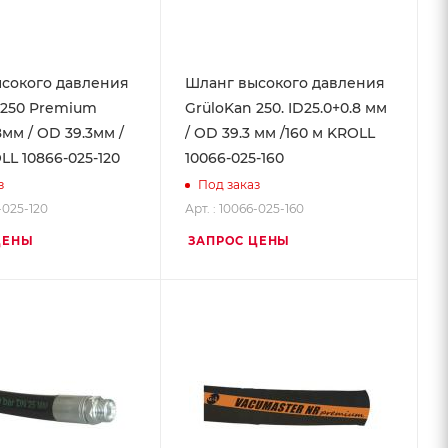
сокого давления
Шланг высокого давления
 250 Premium
GrüloKan 250. ID25.0+0.8 мм
8мм / OD 39.3мм /
/ OD 39.3 мм /160 м KROLL
LL 10866-025-120
10066-025-160
з
Под заказ
6-025-120
Арт. : 10066-025-160
ЦЕНЫ
ЗАПРОС ЦЕНЫ