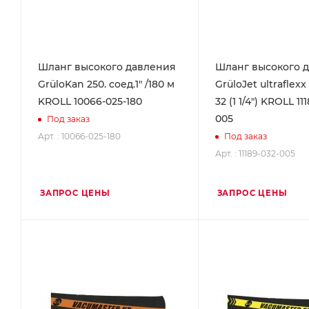
Шланг высокого давления
Шланг высокого 
GrüloKan 250. соед.1" /180 м
GrüloJet ultraflexx
KROLL 10066-025-180
32 (1 1/4") KROLL 11
005
Под заказ
Арт. : 10066-025-180
Под заказ
Арт. : 11189-032-005
ЗАПРОС ЦЕНЫ
ЗАПРОС ЦЕНЫ