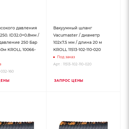
сокого давления
Вакуумный шланг
250. ID32.0+0.8мм /
Vacumaster / диаметр
давление 250 Бар
102х7.5 мм / длина 20 м
60м KROLL 10066-
KROLL 11513-102-110-020
Под заказ
Арт. : 11513-102-110-020
з
6-032-160
ЦЕНЫ
ЗАПРОС ЦЕНЫ