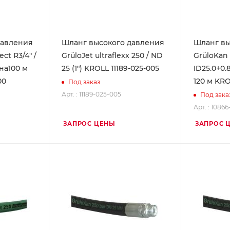
давления
Шланг высокого давления
Шланг вы
ct R3/4" /
GrüloJet ultraflexx 250 / ND
GrüloKan
на100 м
25 (1") KROLL 11189-025-005
ID25.0+0.
00
120 м KRO
Под заказ
Арт. : 11189-025-005
Под зака
Арт. : 1086
ЗАПРОС ЦЕНЫ
ЗАПРОС 