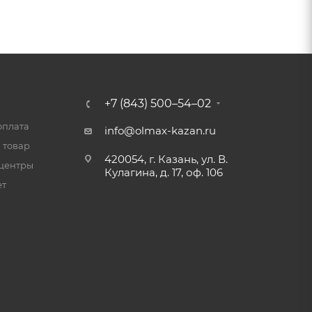
+7 (843) 500–54–02
оплата
info@olmax-kazan.ru
 товар
420054, г. Казань, ул. В.
центры
Кулагина, д. 17, оф. 106
ет