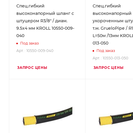
Спец.гибкий
Спец.гибкий
высоконапорный шланг с
высоконапорный 
штуцером R3/8" / диам.
укороченным шт
9.5х4 мм KROLL 10550-009-
т.м. GrueloPipe / R1
040
L=50м /13мм KROLL
013-050
Под заказ
Арт. : 10550-009-040
Под заказ
Арт. : 10550-013-050
ЗАПРОС ЦЕНЫ
ЗАПРОС ЦЕНЫ