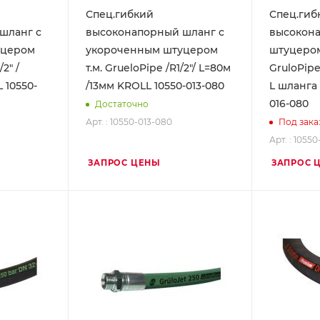
Спец.гибкий
Спец.гиб
шланг с
высоконапорный шланг с
высокона
уцером
укороченным штуцером
штуцером 
/2" /
т.м. GrueloPipe /R1/2"/ L=80м
GruloPipe
 10550-
/13мм KROLL 10550-013-080
L шланга 
016-080
Достаточно
Арт. : 10550-013-080
Под зака
Арт. : 1055
ЗАПРОС ЦЕНЫ
ЗАПРОС 