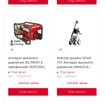
ПОД ЗАКАЗ
ПОД ЗАКАЗ
Аппарат высокого
Kränzle Quadro 11/140
давления 312 PROFI E
TST Аппарат высокого
трёхфазный OERTZEN
давления KRANZLE
710000307
608000
Под заказ
Под заказ
Арт. : 710000307
Арт. : 608000
ЗАПРОС ЦЕНЫ
ЗАПРОС ЦЕНЫ
ПОД ЗАКАЗ
ПОД ЗАКАЗ