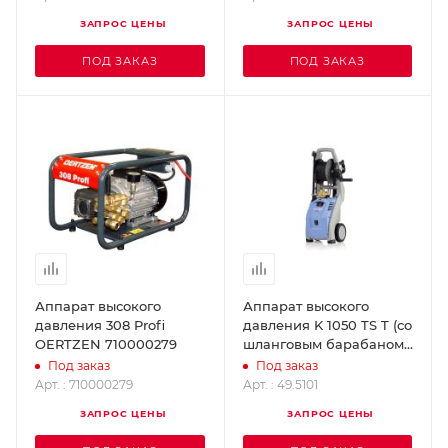
ЗАПРОС ЦЕНЫ
ЗАПРОС ЦЕНЫ
ПОД ЗАКАЗ
ПОД ЗАКАЗ
Аппарат высокого
Аппарат высокого
давления 308 Profi
давления K 1050 TS T (со
OERTZEN 710000279
шланговым барабаном
и шлангом) KRANZLE
Под заказ
Под заказ
49.5101
Арт. : 710000279
Арт. : 49.5101
ЗАПРОС ЦЕНЫ
ЗАПРОС ЦЕНЫ