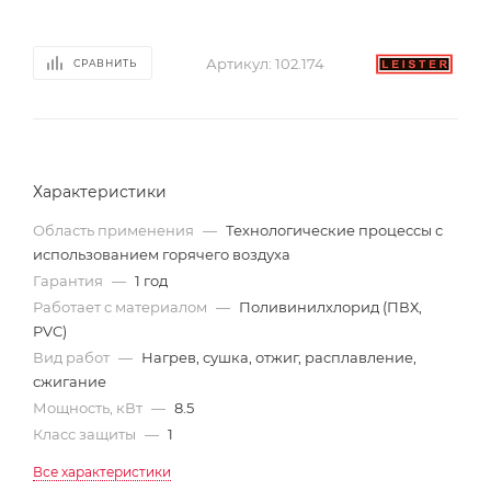
Артикул:
102.174
СРАВНИТЬ
Характеристики
Область применения
—
Технологические процессы с
использованием горячего воздуха
Гарантия
—
1 год
Работает с материалом
—
Поливинилхлорид (ПВХ,
PVC)
Вид работ
—
Нагрев, сушка, отжиг, расплавление,
сжигание
Мощность, кВт
—
8.5
Класс защиты
—
1
Все характеристики