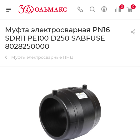
0
0
Муфта электросварная PN16
SDR11 PE100 D250 SABFUSE
8028250000
Муфты электросварные ПНД