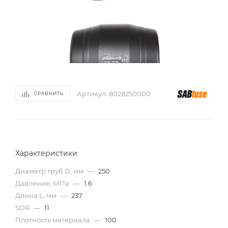
Артикул:
8028250000
СРАВНИТЬ
Характеристики
Диаметр труб D, мм
—
250
Давление, МПа
—
1.6
Длина L, мм
—
237
SDR
—
11
Плотность материала
—
100