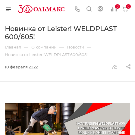
0
0
Новинка от Leister! WELDPLAST
600/605!
—
—
—
Главная
О компании
Новости
Новинка от Leister! WELDPLAST 600/605!
10 февраля 2022